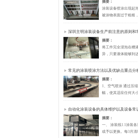
摘要：
涂装设备喷涂出现起泡
被涂物表面过于粗糙，
深圳主明涂装设备生产前注意的原则和
摘要：
将工件完全浸泡在槽
异，只要液体能够到达
常见的涂装喷涂方法以及优缺点重点分
摘要：
1、空气喷涂 通过压
幅，使其适应任何大小
自动化涂装设备的具体维护以及设备常
摘要：
一、 涂装线1.1涂
或予以更换。每3月清理